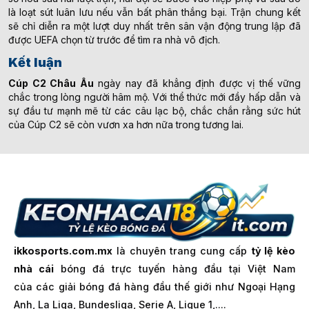
là loạt sút luân lưu nếu vẫn bất phân thắng bại. Trận chung kết
sẽ chỉ diễn ra một lượt duy nhất trên sân vận động trung lập đã
được UEFA chọn từ trước để tìm ra nhà vô địch.
Kết luận
Cúp C2 Châu Âu
ngày nay đã khẳng định được vị thế vững
chắc trong lòng người hâm mộ. Với thể thức mới đầy hấp dẫn và
sự đầu tư mạnh mẽ từ các câu lạc bộ, chắc chắn rằng sức hút
của Cúp C2 sẽ còn vươn xa hơn nữa trong tương lai.
ikkosports.com.mx
là chuyên trang cung cấp
tỷ lệ kèo
nhà cái
bóng đá trực tuyến hàng đầu tại Việt Nam
của các giải bóng đá hàng đầu thế giới như Ngoại Hạng
Anh, La Liga, Bundesliga, Serie A, Ligue 1,....