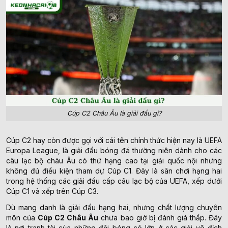
Cúp C2 Châu Âu là giải đấu gì?
Cúp C2 hay còn được gọi với cái tên chính thức hiện nay là UEFA
Europa League, là giải đấu bóng đá thường niên dành cho các
câu lạc bộ châu Âu có thứ hạng cao tại giải quốc nội nhưng
không đủ điều kiện tham dự Cúp C1. Đây là sân chơi hạng hai
trong hệ thống các giải đấu cấp câu lạc bộ của UEFA, xếp dưới
Cúp C1 và xếp trên Cúp C3.
Dù mang danh là giải đấu hạng hai, nhưng chất lượng chuyên
môn của
Cúp C2 Châu Âu
chưa bao giờ bị đánh giá thấp. Đây
là nơi tranh tài của những đội bóng có lớn ở các giải vô địch