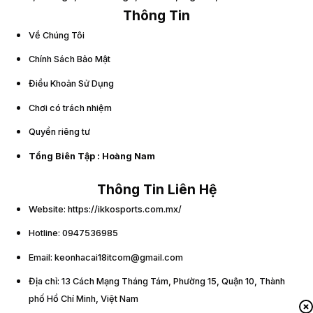
Thông Tin
Về Chúng Tôi
Chính Sách Bảo Mật
Điều Khoản Sử Dụng
Chơi có trách nhiệm
Quyền riêng tư
Tổng Biên Tập :
Hoàng Nam
Thông Tin Liên Hệ
Website: https://ikkosports.com.mx/
Hotline: 0947536985
Email:
keonhacai18itcom@gmail.com
Địa chỉ: 13 Cách Mạng Tháng Tám, Phường 15, Quận 10, Thành
phố Hồ Chí Minh, Việt Nam