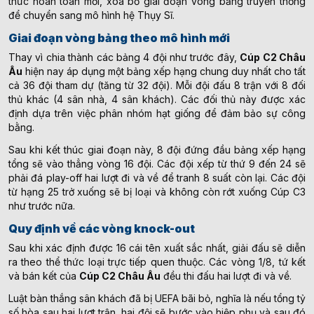
thức hoàn toàn mới, xóa bỏ giai đoạn vòng bảng truyền thống
để chuyển sang mô hình hệ Thụy Sĩ.
Giai đoạn vòng bảng theo mô hình mới
Thay vì chia thành các bảng 4 đội như trước đây,
Cúp C2 Châu
Âu
hiện nay áp dụng một bảng xếp hạng chung duy nhất cho tất
cả 36 đội tham dự (tăng từ 32 đội). Mỗi đội đấu 8 trận với 8 đối
thủ khác (4 sân nhà, 4 sân khách). Các đối thủ này được xác
định dựa trên việc phân nhóm hạt giống để đảm bảo sự công
bằng.
Sau khi kết thúc giai đoạn này, 8 đội đứng đầu bảng xếp hạng
tổng sẽ vào thẳng vòng 16 đội. Các đội xếp từ thứ 9 đến 24 sẽ
phải đá play-off hai lượt đi và về để tranh 8 suất còn lại. Các đội
từ hạng 25 trở xuống sẽ bị loại và không còn rớt xuống Cúp C3
như trước nữa.
Quy định về các vòng knock-out
Sau khi xác định được 16 cái tên xuất sắc nhất, giải đấu sẽ diễn
ra theo thể thức loại trực tiếp quen thuộc. Các vòng 1/8, tứ kết
và bán kết của
Cúp C2 Châu Âu
đều thi đấu hai lượt đi và về.
Luật bàn thắng sân khách đã bị UEFA bãi bỏ, nghĩa là nếu tổng tỷ
số hòa sau hai lượt trận, hai đội sẽ bước vào hiệp phụ và sau đó