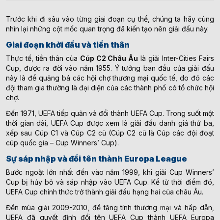
Trước khi đi sâu vào từng giai đoạn cụ thể, chúng ta hãy cùng
nhìn lại những cột mốc quan trọng đã kiến tạo nên giải đấu này.
Giai đoạn khởi đầu và tiền thân
Thực tế, tiền thân của
Cúp C2 Châu Âu
là giải Inter-Cities Fairs
Cup, được ra đời vào năm 1955. Ý tưởng ban đầu của giải đấu
này là để quảng bá các hội chợ thương mại quốc tế, do đó các
đội tham gia thường là đại diện của các thành phố có tổ chức hội
chợ.
Đến 1971, UEFA tiếp quản và đổi thành UEFA Cup. Trong suốt một
thời gian dài, UEFA Cup được xem là giải đấu danh giá thứ ba,
xếp sau Cúp C1 và Cúp C2 cũ (Cúp C2 cũ là Cúp các đội đoạt
cúp quốc gia – Cup Winners’ Cup).
Sự sáp nhập và đổi tên thành Europa League
Bước ngoặt lớn nhất đến vào năm 1999, khi giải Cup Winners’
Cup bị hủy bỏ và sáp nhập vào UEFA Cup. Kể từ thời điểm đó,
UEFA Cup chính thức trở thành giải đấu hạng hai của châu Âu.
Đến mùa giải 2009-2010, để tăng tính thương mại và hấp dẫn,
UEFA đã quyết định đổi tên UEFA Cup thành UEFA Europa