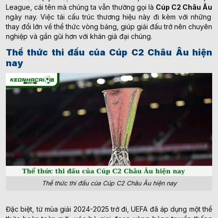
League, cái tên mà chúng ta vẫn thường gọi là
Cúp C2 Châu Âu
ngày nay. Việc tái cấu trúc thương hiệu này đi kèm với những
thay đổi lớn về thể thức vòng bảng, giúp giải đấu trở nên chuyên
nghiệp và gần gũi hơn với khán giả đại chúng.
Thể thức thi đấu của Cúp C2 Châu Âu hiện
nay
Thể thức thi đấu của Cúp C2 Châu Âu hiện nay
Đặc biệt, từ mùa giải 2024-2025 trở đi, UEFA đã áp dụng một thể