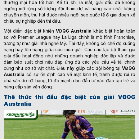
thương mại hóa tốt hơn. Kể từ khi ra mắt, giải đấu đã không
ngừng mở rộng số lượng đội tham dự và nâng cao chất lượng
chuyên môn, thu hút được nhiều ngôi sao quốc tế ở giai đoạn xế
chiều sự nghiệp đến thi đấu.
Một điểm đặc biệt khiến
VĐQG Australia
khác biệt hoàn toàn
so với Premier League hay La Liga chính là mô hình Franchise,
tương tự như giải nhà nghề Mỹ. Tại đây, không có chế độ xuống
hạng hay lên hạng giữa các mùa giải. Các câu lạc bộ tham gia
giải đấu hoạt động như những doanh nghiệp độc lập và được
đảm bảo suất chơi nếu đáp ứng đủ các yêu cầu về tài chính
cũng như cơ sở vật chất. Điều này giúp các đội bóng tại
VĐQG
Australia
có sự ổn định cao về mặt kinh tế, tránh được rủi ro
phá sản do rớt hạng, từ đó mạnh dạn đầu tư vào đào tạo trẻ và
nâng cấp sân vận động.
Thể thức thi đấu đặc biệt của giải VĐQG
Australia