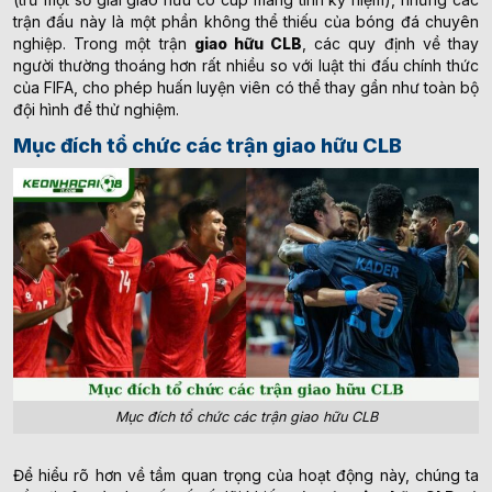
trận đấu này là một phần không thể thiếu của bóng đá chuyên
nghiệp. Trong một trận
giao hữu CLB
, các quy định về thay
người thường thoáng hơn rất nhiều so với luật thi đấu chính thức
của FIFA, cho phép huấn luyện viên có thể thay gần như toàn bộ
đội hình để thử nghiệm.
Mục đích tổ chức các trận giao hữu CLB
Mục đích tổ chức các trận giao hữu CLB
Để hiểu rõ hơn về tầm quan trọng của hoạt động này, chúng ta