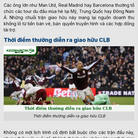
Các ông lớn như Man Utd, Real Madrid hay Barcelona thường tổ
chức các tour du đấu mùa hè tại Mỹ, Trung Quốc hay Đông Nam
Á. Những chuỗi trận giao hữu này mang lại nguồn doanh thu
khổng lồ từ tiền bán vé, bản quyền truyền hình và các hợp đồng
tài trợ.
Thời điểm thường diễn ra giao hữu CLB
Thời điểm thường diễn ra giao hữu CLB
Không có một lịch trình cố định bắt buộc cho các trận đấu này,