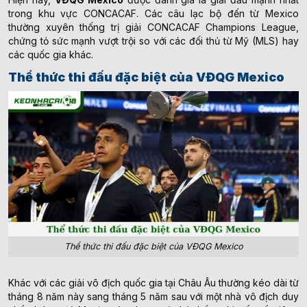
trong khu vực CONCACAF. Các câu lạc bộ đến từ Mexico
thường xuyên thống trị giải CONCACAF Champions League,
chứng tỏ sức mạnh vượt trội so với các đối thủ từ Mỹ (MLS) hay
các quốc gia khác.
Thể thức thi đấu đặc biệt của VĐQG Mexico
Thể thức thi đấu đặc biệt của VĐQG Mexico
Khác với các giải vô địch quốc gia tại Châu Âu thường kéo dài từ
tháng 8 năm này sang tháng 5 năm sau với một nhà vô địch duy