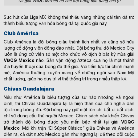
Tại giải VĐQG Mexico có các đội bóng nào đáng chú ý?
Sức hút của Liga MX không thể thiếu vắng những cái tên đã trở
thành biểu tượng văn hóa bóng đá tại quốc gia này.
Club América
Club América là đội bóng giàu thành tích nhất và cũng sở hữu
lượng cổ động viên đông đảo nhất. Đội bóng thủ đô Mexico City
luôn là ứng cử viên số một cho chức vô địch ở bất kỳ mùa giải
VĐQG Mexico
nào. Sân vận động Azteca của họ là một thánh
địa huyền thoại của bóng đá thế giới. Với tiềm lực tài chính mạnh
mẽ, América thường xuyên mang về những ngôi sao Nam Mỹ
chất lượng, giúp họ duy trì vị thế thống trị trong nhiều thập kỷ.
Chivas Guadalajara
Nếu như América là biểu tượng của sự hào nhoáng và ngoại
binh, thì Chivas Guadalajara lại là hiện thân của chủ nghĩa dân
tộc trong bóng đá. Đội bóng này giữ một tôn chỉ bất di bất dịch:
chỉ sử dụng cầu thủ người Mexico. Chính sách này khiến Chivas
trở thành đội bóng được yêu mến bậc nhất tại giải
VĐQG
Mexico
. Mỗi khi trận “El Súper Clásico” giữa Chivas và América
diễn ra, cả đất nước Mexico gần như ngừng lại để theo dõi cuộc