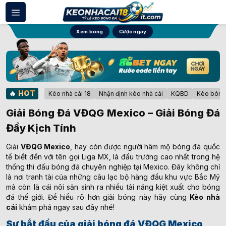
Bỏ
qua
nội
Xem bóng
Cược ngay
dung
🔥
HOT
Kèo nhà cái 18
Nhận định kèo nhà cái
KQBD
Kèo bóng
Giải Bóng Đá VĐQG Mexico – Giải Bóng Đá
Đầy Kịch Tính
Giải
VĐQG Mexico
, hay còn được người hâm mộ bóng đá quốc
tế biết đến với tên gọi Liga MX, là đấu trường cao nhất trong hệ
thống thi đấu bóng đá chuyên nghiệp tại Mexico. Đây không chỉ
là nơi tranh tài của những câu lạc bộ hàng đầu khu vực Bắc Mỹ
mà còn là cái nôi sản sinh ra nhiều tài năng kiệt xuất cho bóng
đá thế giới. Để hiểu rõ hơn giải bóng này hãy cùng
Kèo nhà
cái
khám phá ngay sau đây nhé!
Sự bắt đầu của giải bóng đá VĐQG Mexico