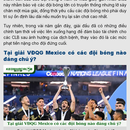
này nhằm bảo vệ các đội bóng lớn có truyền thống nhưng lỡ sảy
chân một mùa giải, đồng thời yêu cầu các đội bóng nhỏ phải duy
trì sự ổn định lâu dài nếu muốn trụ lại sân chơi cao nhất.
Tuy nhiên, trong vài năm gần đây, giải đấu đã có những điều
chỉnh tạm thời về việc lên xuống hạng để đảm bảo tài chính cho
các CLB sau ảnh hưởng của dịch bệnh, thay vào đó là các mức
phạt tiền nặng cho đội đứng cuối.
Tại giải VĐQG Mexico có các đội bóng nào
đáng chú ý?