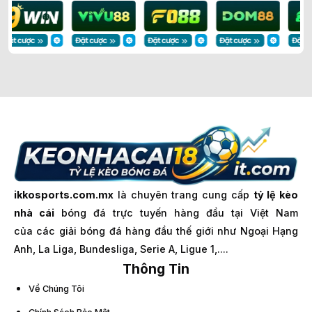
ikkosports.com.mx
là chuyên trang cung cấp
tỷ lệ kèo
nhà cái
bóng đá trực tuyến hàng đầu tại Việt Nam
của các giải bóng đá hàng đầu thế giới như Ngoại Hạng
Anh, La Liga, Bundesliga, Serie A, Ligue 1,....
Thông Tin
Về Chúng Tôi