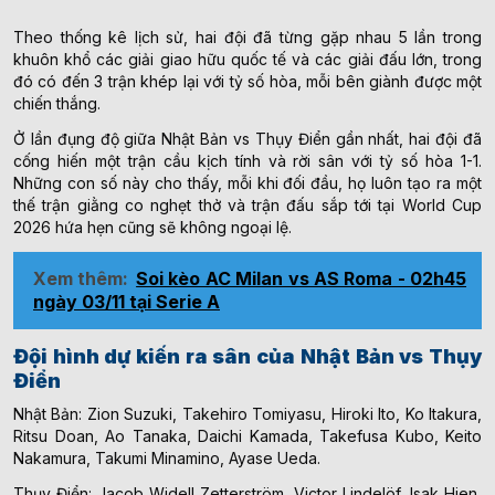
Theo thống kê lịch sử, hai đội đã từng gặp nhau 5 lần trong
khuôn khổ các giải giao hữu quốc tế và các giải đấu lớn, trong
đó có đến 3 trận khép lại với tỷ số hòa, mỗi bên giành được một
chiến thắng.
Ở lần đụng độ giữa Nhật Bản vs Thụy Điển gần nhất, hai đội đã
cống hiến một trận cầu kịch tính và rời sân với tỷ số hòa 1-1.
Những con số này cho thấy, mỗi khi đối đầu, họ luôn tạo ra một
thế trận giằng co nghẹt thở và trận đấu sắp tới tại World Cup
2026 hứa hẹn cũng sẽ không ngoại lệ.
Xem thêm:
Soi kèo AC Milan vs AS Roma - 02h45
ngày 03/11 tại Serie A
Đội hình dự kiến ra sân của Nhật Bản vs Thụy
Điển
Nhật Bản: Zion Suzuki, Takehiro Tomiyasu, Hiroki Ito, Ko Itakura,
Ritsu Doan, Ao Tanaka, Daichi Kamada, Takefusa Kubo, Keito
Nakamura, Takumi Minamino, Ayase Ueda.
Thụy Điển: Jacob Widell Zetterström, Victor Lindelöf, Isak Hien,