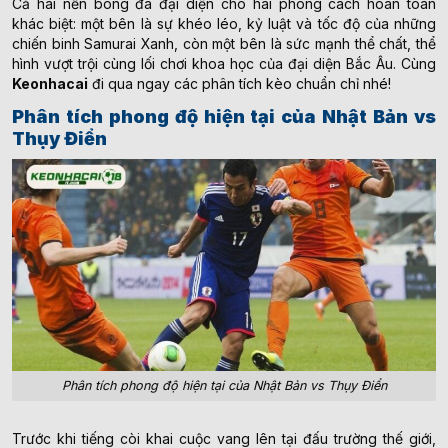
Cả hai nền bóng đá đại diện cho hai phong cách hoàn toàn
khác biệt: một bên là sự khéo léo, kỷ luật và tốc độ của những
chiến binh Samurai Xanh, còn một bên là sức mạnh thể chất, thể
hình vượt trội cùng lối chơi khoa học của đại diện Bắc Âu. Cùng
Keonhacai
đi qua ngay các phân tích kèo chuẩn chỉ nhé!
Phân tích phong độ hiện tại của Nhật Bản vs
Thụy Điển
Phân tích phong độ hiện tại của Nhật Bản vs Thụy Điển
Trước khi tiếng còi khai cuộc vang lên tại đấu trường thế giới,