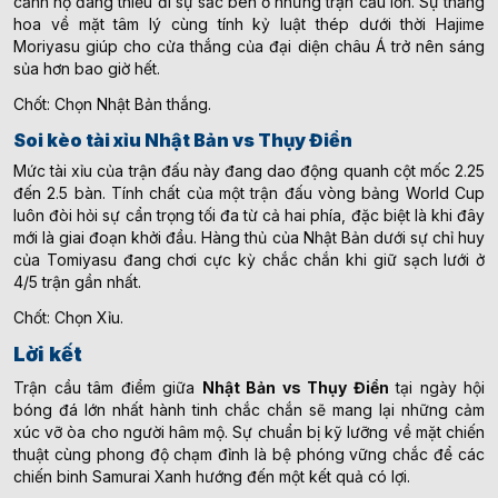
cảnh họ đang thiếu đi sự sắc bén ở những trận cầu lớn. Sự thăng
hoa về mặt tâm lý cùng tính kỷ luật thép dưới thời Hajime
Moriyasu giúp cho cửa thắng của đại diện châu Á trở nên sáng
sủa hơn bao giờ hết.
Chốt: Chọn Nhật Bản thắng.
Soi kèo tài xỉu Nhật Bản vs Thụy Điển
Mức tài xỉu của trận đấu này đang dao động quanh cột mốc 2.25
đến 2.5 bàn. Tính chất của một trận đấu vòng bảng World Cup
luôn đòi hỏi sự cẩn trọng tối đa từ cả hai phía, đặc biệt là khi đây
mới là giai đoạn khởi đầu. Hàng thủ của Nhật Bản dưới sự chỉ huy
của Tomiyasu đang chơi cực kỳ chắc chắn khi giữ sạch lưới ở
4/5 trận gần nhất.
Chốt: Chọn Xỉu.
Lời kết
Trận cầu tâm điểm giữa
Nhật Bản vs Thụy Điển
tại ngày hội
bóng đá lớn nhất hành tinh chắc chắn sẽ mang lại những cảm
xúc vỡ òa cho người hâm mộ. Sự chuẩn bị kỹ lưỡng về mặt chiến
thuật cùng phong độ chạm đỉnh là bệ phóng vững chắc để các
chiến binh Samurai Xanh hướng đến một kết quả có lợi.